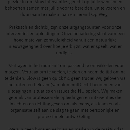
plezier in om Slow interventies gericht op jullie wensen en
behoeften samen met jullie voor te bereiden, uit te voeren en
duurzaam te maken: Samen Lerend Op Weg.
Praktisch en dichtbij zijn onze uitgangspunten voor onze
interventies en opleidingen. Onze benadering staat voor een
hoge mate van zorgvuldigheid vanuit een natuurlijke
nieuwsgierigheid over hoe je erbij zit, wat er speelt, wat er
nodig is.
‘Vertragen in het moment’ om passend te ontwikkelen voor
morgen. Vertraag om te voelen, te zien en neem de tijd om na
te denken. Slow is geen quick fix, geen trucje! Wij geloven via
het raken en beleven (van binnenuit) echt benoemen van
uitdagingen, situaties en issues die NU spelen. Wij maken
gebruik van professionele opleidingen en interventies die
inzichten en richting geven om als mens, als team en als
organisatie zelf aan de slag te gaan met persoonlijke en
professionele ontwikkeling.
We zijn geen hype en geloven en merken in de praktijk dat